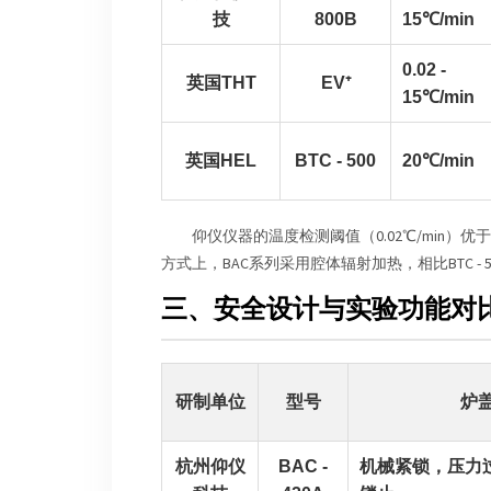
技
800B
15℃/min
0.02 -
英国THT
EV⁺
15℃/min
英国HEL
BTC - 500
20℃/min
仰仪仪器的温度检测阈值（0.02℃/min）优于
方式上，BAC系列采用腔体辐射加热，相比BTC 
三、安全设计与实验功能对
研制单位
型号
炉
杭州仰仪
BAC -
机械紧锁，压力