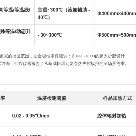
真等温/等温线/
室温~300℃（液氮辅助 -
Φ400mm×440m
40℃）
 探测/等温/动态升
- 30~300℃
Φ500mm×500m
500具备更宽的控温范围，适合极端条件测试；而BAC - 800B的超大炉腔设计
模式方面，仰仪仪器覆盖了从基础恒温到复杂热失控模拟的全场景需求。
速率
温度检测阈值
样品加热方式
0.02 - 0.05℃/min
腔体辐射加热