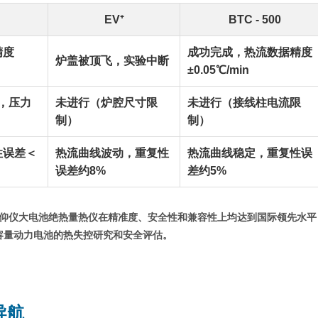
EV⁺
BTC - 500
精度
成功完成，热流数据精度
炉盖被顶飞，实验中断
±0.05℃/min
成，压力
未进行（炉腔尺寸限
未进行（接线柱电流限
制）
制）
性误差＜
热流曲线波动，重复性
热流曲线稳定，重复性误
误差约8%
差约5%
仰仪大电池绝热量热仪在精准度、安全性和兼容性上均达到国际领先水平
容量动力电池的热失控研究和安全评估。
导航