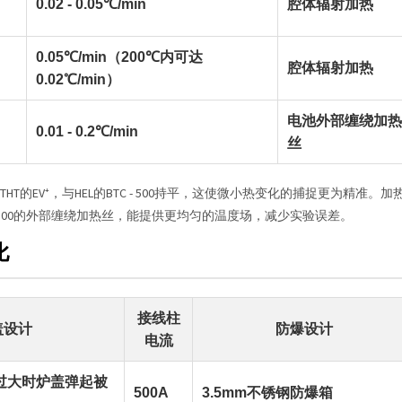
0.02 - 0.05℃/min
腔体辐射加热
0.05℃/min（200℃内可达
腔体辐射加热
0.02℃/min）
电池外部缠绕加热
0.01 - 0.2℃/min
丝
THT的EV⁺，与HEL的BTC - 500持平，这使微小热变化的捕捉更为精准。加
- 500的外部缠绕加热丝，能提供更均匀的温度场，减少实验误差。
比
接线柱
盖设计
防爆设计
电流
过大时炉盖弹起被
500A
3.5mm不锈钢防爆箱