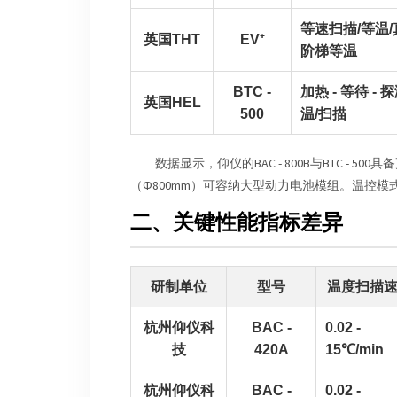
等速扫描/等温/
英国THT
EV⁺
阶梯等温
BTC -
加热 - 等待 -
英国HEL
500
温/扫描
数据显示，仰仪的BAC - 800B与BTC - 
（Φ800mm）可容纳大型动力电池模组。温控
二、关键性能指标差异
研制单位
型号
温度扫描
杭州仰仪科
BAC -
0.02 -
技
420A
15℃/min
杭州仰仪科
BAC -
0.02 -