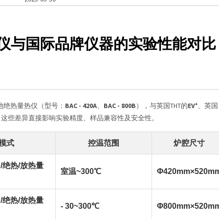
仪与国际品牌仪器的实验性能对比
池绝热量热仪（型号：
BAC - 420A
、
BAC - 800B
），与英国THT的
EV⁺
、英国
。这些差异直接影响实验精度、样品兼容性及安全性。
模式
控温范围
炉腔尺寸
S/绝热/放热量
室温~300℃
Φ420mm×520m
S/绝热/放热量
- 30~300℃
Φ800mm×520m