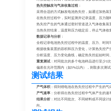
热失控触发与气体收集过程
：
采用合适的方式触发电池热失控，如通过加热装
在热失控过程中，实时监测并记录温度、压力随
热失控产生的气体通过密封管道进入气体收集装
当热失控结束，温度和压力稳定后，停止气体收
数据记录与分析
：
全程记录电池热失控过程中的温度、压力、时间
根据收集装置的容积和压力变化，计算热失控产
分析温度、压力变化曲线，确定热失控起始时间
重复测试
：对同批次的多个电池样品进行至少3
偏差在允许范围内（如5%以内），则取多次测
测试结果
产气体积
：得到锂电池在热失控过程中产生的气
产气速率
：分析得出热失控过程中气体产生的速
结果分析
：对比不同批次、不同材料或不同设计
向。