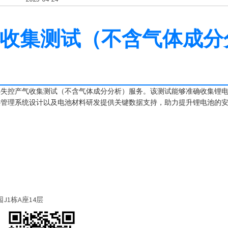
收集测试（不含气体成分
热失控产气收集测试（不含气体成分分析）服务。该测试能够准确收集锂
热管理系统设计以及电池材料研发提供关键数据支持，助力提升锂电池的
J1栋A座14层