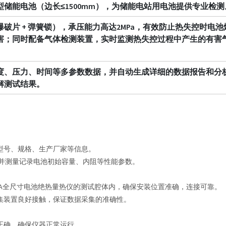
则针对大型储能电池（边长≤1500mm），为储能电站用电池提供专业检测
破片 + 弹簧锁），承压能力高达2MPa，有效防止热失控时电池
害；同时配备气体检测装置，实时监测热失控过程中产生的有害
度、压力、时间等多参数数据，并自动生成详细的数据报告和分
解测试结果。
型号、规格、生产厂家等信息。
%），并测量记录电池初始容量、内阻等性能参数。
B/1000A全尺寸电池绝热量热仪的测试腔体内，确保安装位置准确，连接可靠。
集装置良好接触，保证数据采集的准确性。
。
正确，确保仪器正常运行。