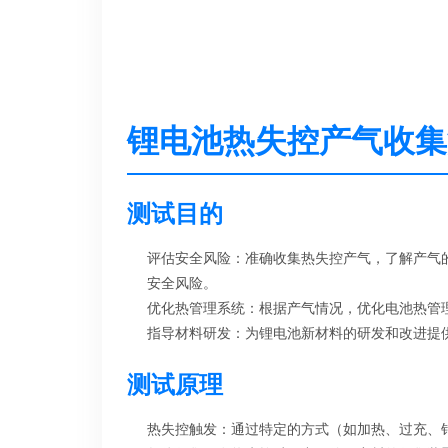
锂电池热失控产气收集
测试目的
评估安全风险：准确收集热失控产气，了解产气
安全风险。
优化热管理系统：根据产气情况，优化电池热管
指导材料研发：为锂电池新材料的研发和改进提
测试原理
热失控触发：通过特定的方式（如加热、过充、