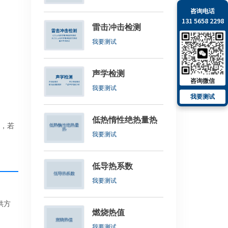
咨询电话
131 5658 2298
雷击冲击检测
我要测试
声学检测
咨询微信
我要测试
我要测试
低热惰性绝热量热
差，若
我要测试
低导热系数
我要测试
供方
燃烧热值
我要测试