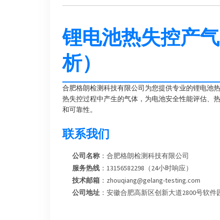
锂电池热失控产气
析）
合肥格朗检测科技有限公司为您提供专业的锂电池
热失控过程中产生的气体，为电池安全性能评估、
和可靠性。
联系我们
公司名称
：合肥格朗检测科技有限公司
服务热线
：13156582298（24小时响应）
技术邮箱
：zhouqiang@gelang-testing.com
公司地址
：安徽合肥高新区创新大道2800号软件园