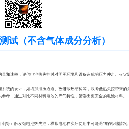
测试（不含气体成分分析）
的量和速率，评估电池热失控时对周围环境和设备造成的压力冲击、火灾
理系统的设计，如增加泄压通道、改进散热结构等，以降低热失控带来的
供参考，通过对比不同材料电池的产气特性，筛选出更安全的电池材料。
针刺等）触发锂电池热失控，模拟电池在实际使用中可能遇到的极端情况