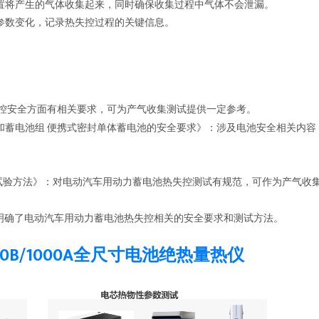
置将产生的气体收集起来，同时确保收集过程中气体不会泄漏。
参数变化，记录热失控过程的关键信息。
热失控安全方面有相关要求，可为产气收集测试提供一定参考。
蓄电池和蓄电池组 便携式密封单体蓄电池的安全要求》：涉及电池安全相关内容
要求及试验方法》：对电动汽车用动力蓄电池热失控测试有规范，可作为产气收
》：明确了电动汽车用动力蓄电池热失控相关的安全要求和测试方法。
800B/1000A全尺寸电池绝热量热仪