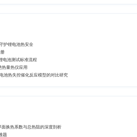
位守护锂电池热安全
手册
热仪锂电池测试标准流程
A绝热量热仪应用
电解质电池热失控催化反应模型的对比研究
界面换热系数与总热阻的深度剖析
难题