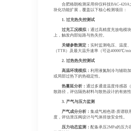
合肥格朗检测采用仰仪科技BAC-420
块化功能扩展，覆盖以下核心检测项目：
1.
过充热失控测试
过充工况模拟：
通过高精度充放电模块（
上，触发内部短路与热失控。
关键参数测定：
实时监测电压、温度
（TTR）及最大温升速率（可达40000℃/
2.
过热热失控测试
高温环境模拟：
利用液氮制冷与辅助
或局部过热下的热稳定性。
热蔓延分析：
通过多通道温度传感器
散路径，评估隔热材料与散热设计的有效
3.
产气与压力监测
产气成分分析：
集成气相色谱
-质谱联
度，评估泄压阀设计与气体排放安全性。
压力动态监测：
配备承压
2MPa的压